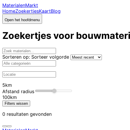
MaterialenMarkt
Home
Zoekertjes
Kaart
Blog
Open het hoofdmenu
Zoekertjes voor bouwmater
Sorteren op:
Sorteer volgorde
5km
Afstand radius
100km
Filters wissen
0 resultaten gevonden